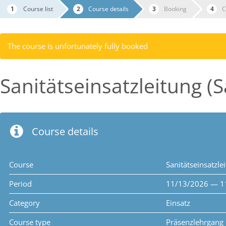
Course list
Course details
Booking
C
The course is unfortunately fully booked
Sanitätseinsatzleitung (S
Course details
Course
Sanitätseinsatzle
Period
11/13/2026 — 1
Category
Einsatz
Course type
Präsenzlehrgang