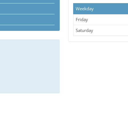
Möglichkeit, in einer realitäts
Kompetenzen und Fähigkeiten
Weekday
Friday
ZIELGRUPPE
Saturday
Führungskräfte aus allen Hilf
Information und Kommunikatio
ZIEL
Die Richtlinie zur Bewältigun
und Betroffenen des Bayer. St
beschreibt unter Punkt 2.3 die
Teilnehmer die Möglichkeit, in
Unterstützungsgruppe bereits
Simulationstechnik, insbesond
trainieren.