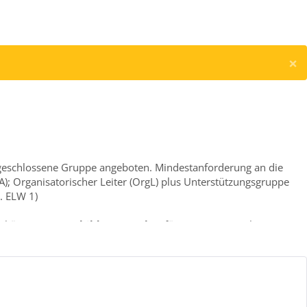
×
 geschlossene Gruppe angeboten. Mindestanforderung an die
A); Organisatorischer Leiter (OrgL) plus Unterstützungsgruppe
. ELW 1)
ng können
16 Fortbildungspunkte
für Organisatorische Leiter
ilnahmebestätigung durch den Zweckverband für Rettungsdienst
der Zertifizierungsstelle an der Feuerwehrschule Geretsried,
eisheftes bestätigt werden.
en Einsatz- und Führungskräfte aus allen Hilfsorganisationen die