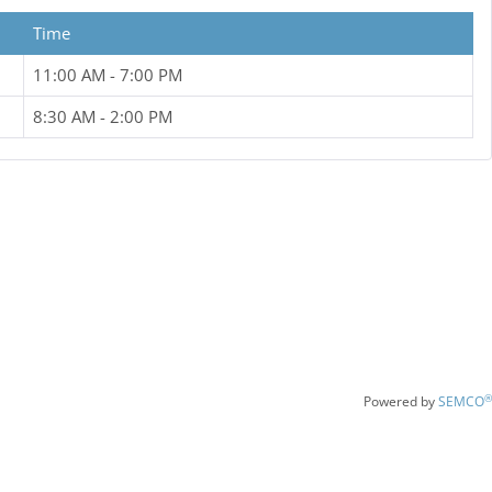
nahen Simulation mit Live-Szenarien ihre bereits erlernten
 umzusetzen.
Time
11:00 AM - 7:00 PM
8:30 AM - 2:00 PM
sorganisationen mit Qualifizierung OrgL, LNA, Fachausbildung
n; UG San EL oder eine vergleichbare Qualifikation.
g von Ereignissen mit einem Massenanfall von Notfallpatienten
aatsministerium des Inneren, für Bau und Verkehr (2016)
 Einheit Sanitätseinsatzleitung. Durch unser Training haben die
 ihrer Sanitätseinsatzleitung und in Zusammenspiel mit ihrer
 erworbene Erfahrungen und Kenntnisse mit modernster
ere in besonderen und lebensbedrohlichen Einsatzlagen, zu
®
Powered by
SEMCO