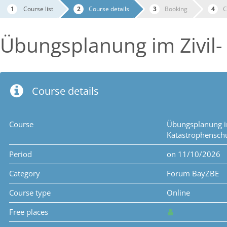
Course list
Course details
Booking
C
Übungsplanung im Zivil-
Course details
Course
Übungsplanung im
Katastrophensch
Period
on 11/10/2026
Category
Forum BayZBE
Course type
Online
Free places