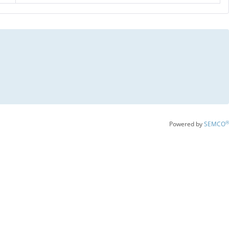
er
forum@bayzbe.de
.
en können noch am Veranstaltungstag bis maximal 15:00 Uhr
ie Möglichkeit über die Beantragung von Fortbildungspunkten.
er Angabe des im Forumsvortrag genannten Codeworts
rne per E-Mail an
forum@bayzbe.de
.
®
Powered by
SEMCO