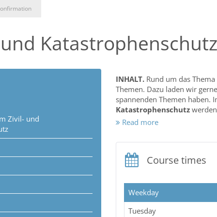
onfirmation
 und Katastrophenschutz 
INHALT.
Rund um das Thema b
Themen. Dazu laden wir gerne 
spannenden Themen haben. I
Katastrophenschutz
werden 
 Zivil- und
Read more
utz
Arten von Übungen und 
Planung einer Katastro
Übungs- und Lernziele
Course times
Evaluation und Erkennt
Beispiel: KatS-Vollübun
Weekday
ONLINEANGEBOT.
Der Vortr
Tuesday
Plattform
www.bayzbe-lernca