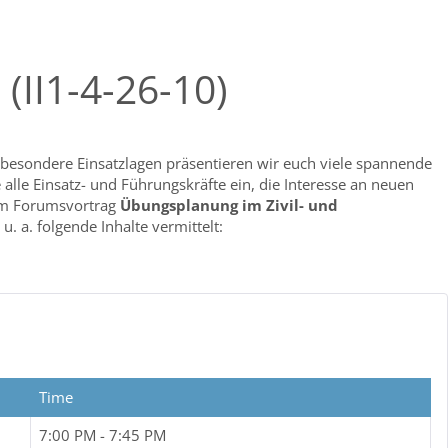
(II1-4-26-10)
esondere Einsatzlagen präsentieren wir euch viele spannende
alle Einsatz- und Führungskräfte ein, die Interesse an neuen
m Forumsvortrag
Übungsplanung im Zivil- und
u. a. folgende Inhalte vermittelt:
Simulationstraining im Katastrophenschutz
phenschutzübung
nisgewinn
g aus 2025
Time
ag wird im Nachgang über die eLearning –
7:00 PM - 7:45 PM
mpus.de
zur Verfügung gestellt. Den notwendigen Webcode zur